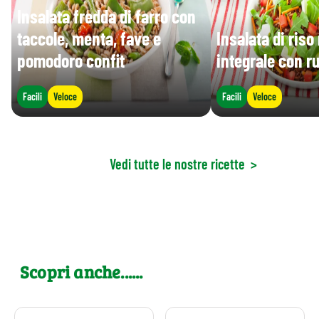
Insalata fredda di farro con
taccole, menta, fave e
Insalata di riso
pomodoro confit
integrale con r
Facili
Veloce
Facili
Veloce
Vedi tutte le nostre ricette
>
Scopri anche......