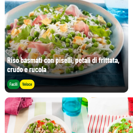
Riso basmati con piselli, petali di frittata,
crudo e rucola
Facili
Veloce