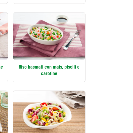
ne
Riso basmati con mais, piselli e
carotine