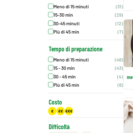
Meno di 15 minuti
(31)
15-30 min
(29)
30-45 minuti
(12)
Più di 45 min
(7)
Tempo di preparazione
Meno di 15 minuti
(48)
15 - 30 min
(43)
30 - 45 min
(4)
me
Più di 45 min
(8)
Costo
€
€€
€€€
Difficoltà