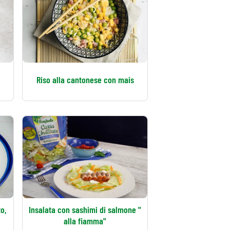
Riso alla cantonese con mais
o,
Insalata con sashimi di salmone "
alla fiamma"