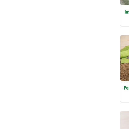
In
Po