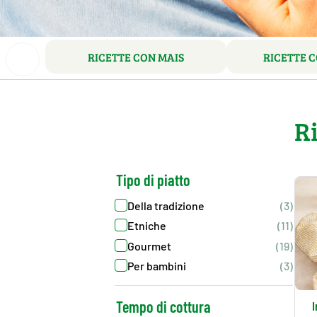
RICETTE CON MAIS
RICETTE C
Ri
Tipo di piatto
Della tradizione
(3)
Etniche
(11)
Gourmet
(19)
Per bambini
(3)
Tempo di cottura
I