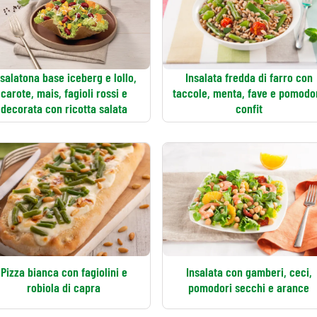
nsalatona base iceberg e lollo,
Insalata fredda di farro con
carote, mais, fagioli rossi e
taccole, menta, fave e pomodo
decorata con ricotta salata
confit
Pizza bianca con fagiolini e
Insalata con gamberi, ceci,
robiola di capra
pomodori secchi e arance