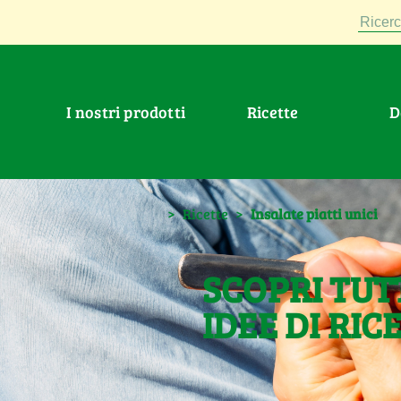
Ricerc
I nostri prodotti
Ricette
>
Ricette
>
Insalate piatti unici
SCOPRI TUT
IDEE DI RIC