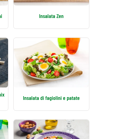
ni
Insalata Zen
mix
Insalata di fagiolini e patate