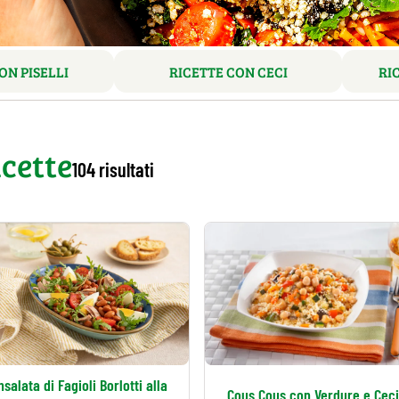
ON PISELLI
RICETTE CON CECI
RI
cette
104 risultati
nsalata di Fagioli Borlotti alla
Cous Cous con Verdure e Cec