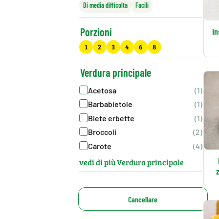
Di media difficoltà
Facili
Porzioni
In
1
2
3
4
6
8
Verdura principale
Acetosa
(1)
Barbabietole
(1)
Biete erbette
(1)
Broccoli
(2)
Carote
(4)
vedi di più Verdura principale
Cancellare