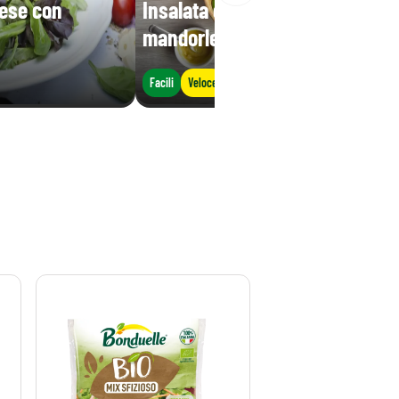
iese con
Insalata con mele rosse,
mandorle e french dressing
Facili
Veloce