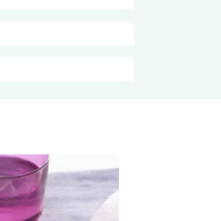
e per porzione di
80g
59 kJ
14 kcal
<0,5 g
<0,1 g
1,8 g
1,8 g
1,2 g
0,9 g