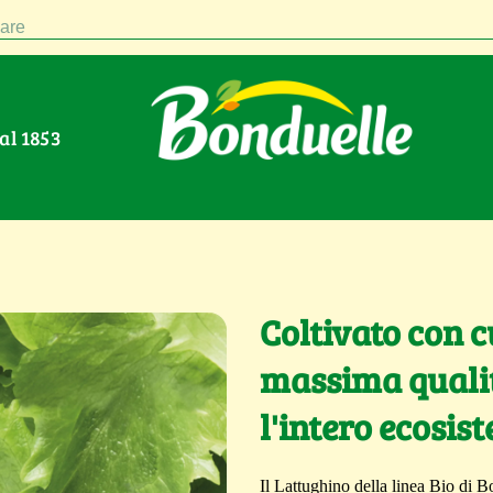
are
Dal 1853
Coltivato con c
massima quali
l'intero ecosis
Il Lattughino della linea Bio di B