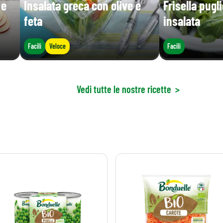
 e
Insalata greca con olive e
Frisella pugl
feta
insalata
Facili
Veloce
Facili
Vedi tutte le nostre ricette
>