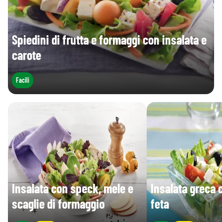
Spiedini di frutta e formaggi con insalata e
carote
Facili
Insalata con speck, mele e
Insalata greca 
scaglie di formaggio
feta