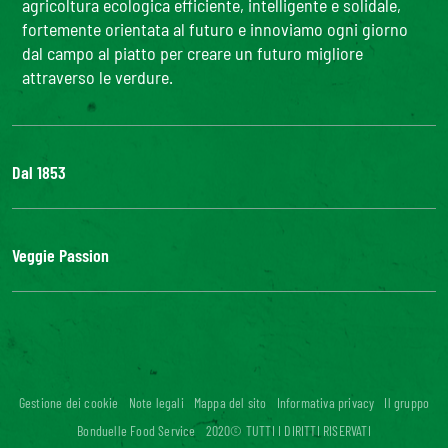
agricoltura ecologica efficiente, intelligente e solidale,
fortemente orientata al futuro e innoviamo ogni giorno
dal campo al piatto per creare un futuro migliore
attraverso le verdure.
Dal 1853
Il Gruppo
Bonduelle S'impegna
Veggie Passion
La nostra filiera
Lavora con noi
l'ABC delle verdure
#veggiepassion
Alimentazione e curiosità
InOrto
Riciblog
Gestione dei cookie
Note legali
Mappa del sito
Informativa privacy
Il gruppo
Accessibilità digitale: non conforme
Bonduelle Food Service
2020© TUTTI I DIRITTI RISERVATI