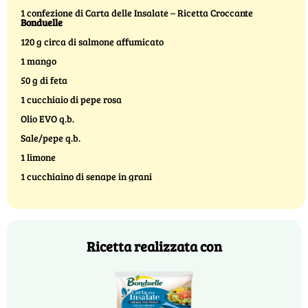
1 confezione di Carta delle Insalate – Ricetta Croccante
Bonduelle
120 g circa di salmone affumicato
1 mango
50 g di feta
1 cucchiaio di pepe rosa
Olio EVO q.b.
Sale/pepe q.b.
1 limone
1 cucchiaino di senape in grani
Ricetta realizzata con