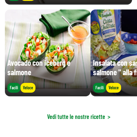
Avocado con iceberg e
Insalata con sa
salmone
salmone " alla
Facili
Veloce
Facili
Veloce
Vedi tutte le nostre ricette
>