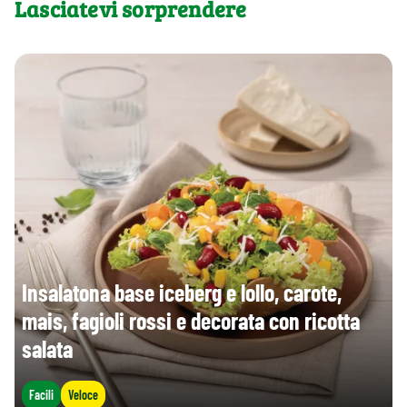
Lasciatevi sorprendere
Insalatona base iceberg e lollo, carote,
mais, fagioli rossi e decorata con ricotta
salata
Facili
Veloce