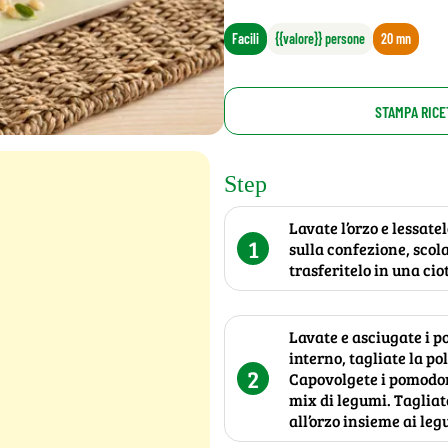
Facili
{{valore}} persone
20 mn
STAMPA RICE
Step
Lavate l’orzo e lessat
1
sulla confezione, scola
trasferitelo in una cio
Lavate e asciugate i po
interno, tagliate la pol
2
Capovolgete i pomodori
mix di legumi. Tagliat
all’orzo insieme ai leg