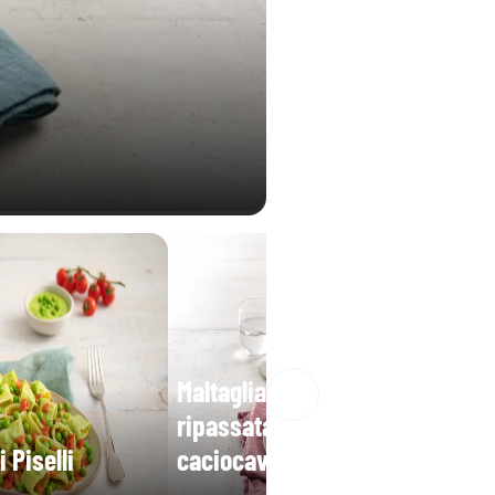
Maltagliati con scarola
ripassata, porro, olive e
 Piselli
caciocavallo