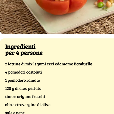
Ingredienti
per 4 persone
2 lattine di mix legumi ceci edamame
Bonduelle
4 pomodori costoluti
1 pomodoro ramato
120 g di orzo perlato
timo e origano freschi
olio extravergine di oliva
sale e pepe