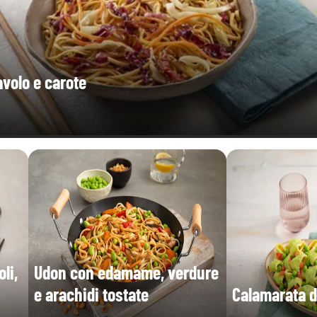
avolo e carote
li,
Udon con edamame, verdure
e arachidi tostate
Calamarata di