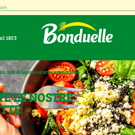
are
Dal 1853
zo, mix di legumi ed erbe aromatiche
TE LE NOSTRE
ETTE