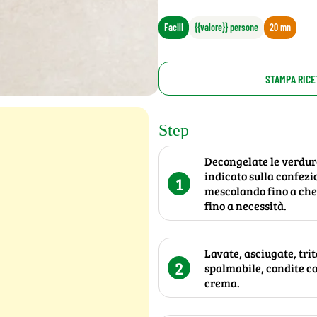
Facili
{{valore}} persone
20 mn
STAMPA RICE
Step
Decongelate le verdure
indicato sulla confezi
1
mescolando fino a che 
fino a necessità.
Lavate, asciugate, tri
2
spalmabile, condite con
crema.