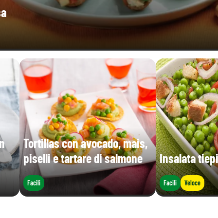
sa
on
Tortillas con avocado, mais,
piselli e tartare di salmone
Insalata tiepi
Facili
Facili
Veloce