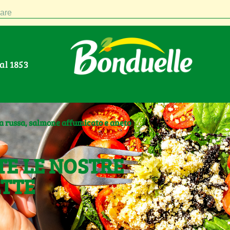
are
Dal 1853
a russa, salmone affumicato e aneto
TE LE NOSTRE
ETTE