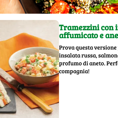
Tramezzini con 
affumicato e ane
Prova questa versione 
insalata russa, salmon
profumo di aneto. Perfe
compagnia!