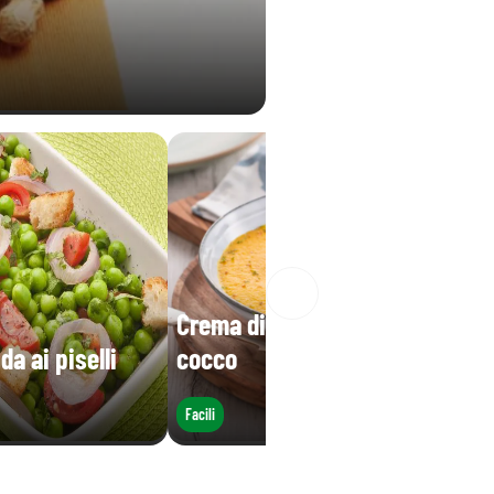
Crema di carote al latte di
da ai piselli
cocco
Facili