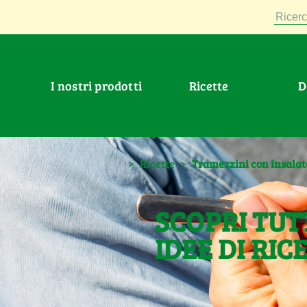
Ricerc
I nostri prodotti
Ricette
>
Ricette
>
Tramezzini con insalat
SCOPRI TUT
IDEE DI RIC