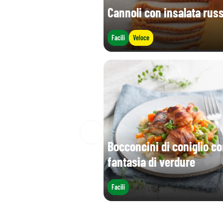
Cannoli con insalata rus
Facili
Veloce
Bocconcini di coniglio c
fantasia di verdure
Facili