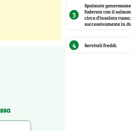
Spalmate generosament
foderate con il salmon
3
circa d’insalata russa;
successivamente in du
4
Serviteli freddi.
ussa