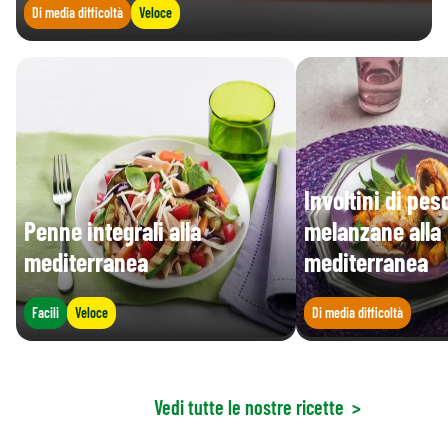
Di media difficoltà
Veloce
Involtini di pe
Penne integrali alla
melanzane alla
mediterranea
mediterranea
Facili
Veloce
Di media difficoltà
Vedi tutte le nostre ricette
>