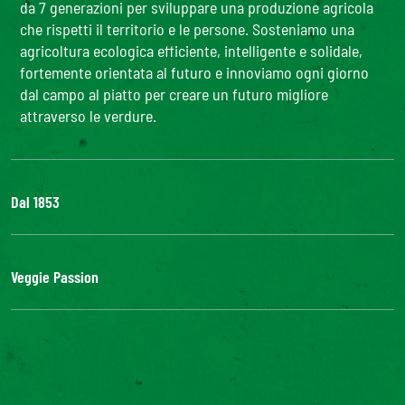
da 7 generazioni per sviluppare una produzione agricola
che rispetti il territorio e le persone. Sosteniamo una
agricoltura ecologica efficiente, intelligente e solidale,
fortemente orientata al futuro e innoviamo ogni giorno
dal campo al piatto per creare un futuro migliore
attraverso le verdure.
Dal 1853
Il Gruppo
Bonduelle S'impegna
Veggie Passion
La nostra filiera
Lavora con noi
l'ABC delle verdure
#veggiepassion
Alimentazione e curiosità
InOrto