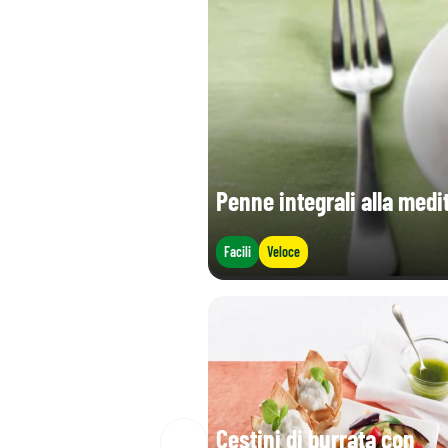
Penne integrali alla medi
Facili
Veloce
Cestini di burrata con