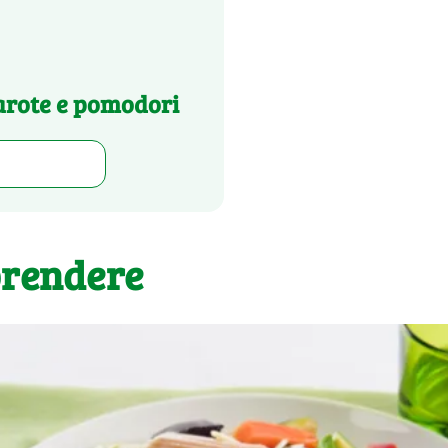
arote e pomodori
prendere