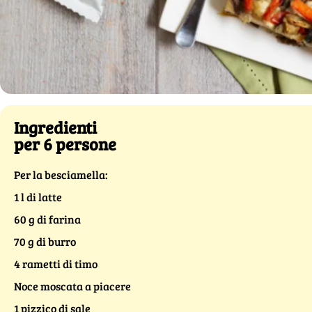
Ingredienti
per 6 persone
Per la besciamella:
1 l di latte
60 g di farina
70 g di burro
4 rametti di timo
Noce moscata a piacere
1 pizzico di sale