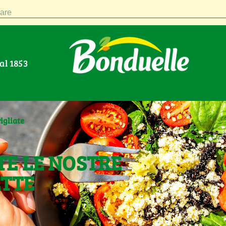
are
Dal 1853
igliate
TE LE NOSTRE
ETTE