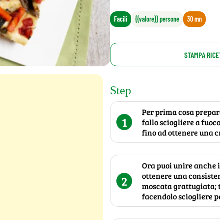
Facili
{{valore}} persone
30 mn
STAMPA RICE
Step
Per prima cosa prepara
1
fallo sciogliere a fuo
fino ad ottenere una c
Ora puoi unire anche il
ottenere una consisten
2
moscata grattugiata; t
facendolo sciogliere p