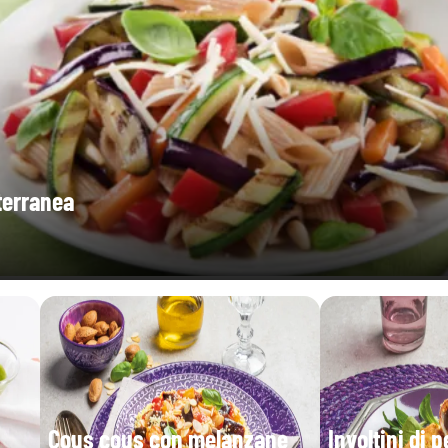
terranea
Cous cous con melanzane
Involtini di 