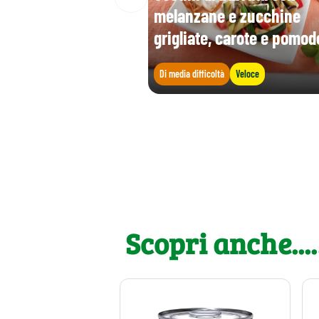
melanzane e zucchine
grigliate, carote e pomod
Di media difficoltà
Veloce
Scopri anche....