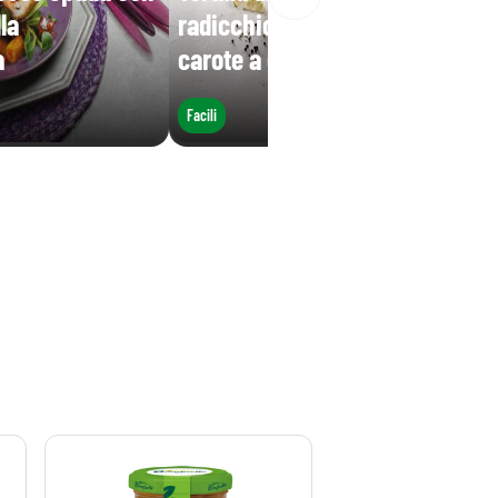
la
radicchio, cavolo bianco e
a
carote a crudo
Facili