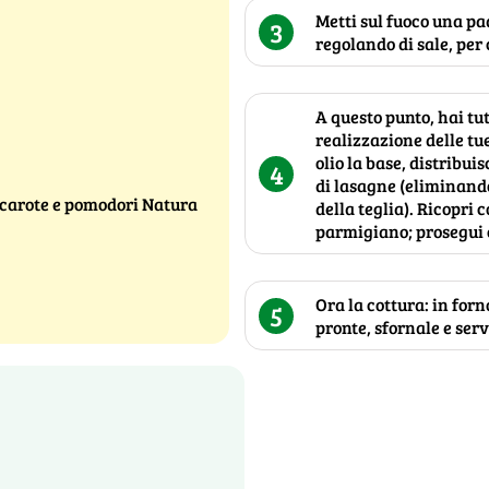
Metti sul fuoco una pad
3
regolando di sale, per
A questo punto, hai tut
realizzazione delle tue
olio la base, distribuis
4
di lasagne (eliminand
 carote e pomodori Natura
della teglia). Ricopri 
parmigiano; prosegui co
Ora la cottura: in forn
5
pronte, sfornale e ser