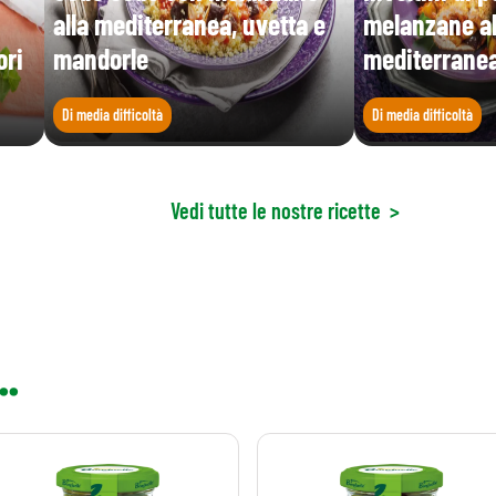
alla mediterranea, uvetta e
melanzane al
ori
mandorle
mediterrane
Di media difficoltà
Di media difficoltà
Vedi tutte le nostre ricette
>
..