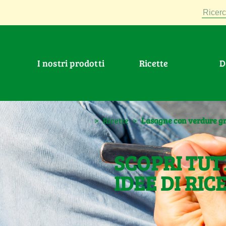
Ricerc
I nostri prodotti
Ricette
>
Ricette
>
Lasagne con verdure gr
SCOPRI TUT
IDEE DI RIC