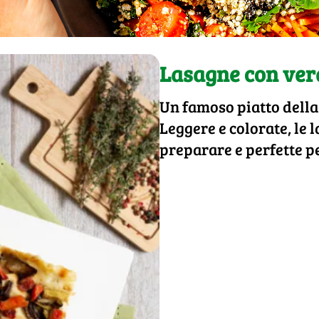
Lasagne con verd
Un famoso piatto della
Leggere e colorate, le 
preparare e perfette p