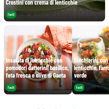
Crostini con crema di lenticchie
Facili
Insalata di lenticchie con
Bicchierini con 
pomodori datterini, basilico,
lenticchie, farr
feta fresca e olive di Gaeta
verde
Facili
Facili