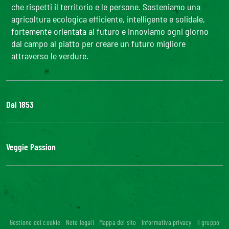
che rispetti il territorio e le persone. Sosteniamo una
agricoltura ecologica efficiente, intelligente e solidale,
fortemente orientata al futuro e innoviamo ogni giorno
dal campo al piatto per creare un futuro migliore
attraverso le verdure.
Dal 1853
Il Gruppo
Bonduelle S'impegna
Veggie Passion
La nostra filiera
Lavora con noi
l'ABC delle verdure
#veggiepassion
Alimentazione e curiosità
InOrto
Riciblog
Gestione dei cookie
Note legali
Mappa del sito
Informativa privacy
Il gruppo