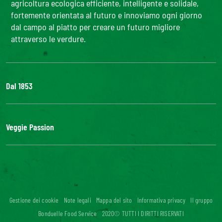
agricoltura ecologica efficiente, intelligente e solidale,
fortemente orientata al futuro e innoviamo ogni giorno
dal campo al piatto per creare un futuro migliore
attraverso le verdure.
Dal 1853
Il Gruppo
Bonduelle S'impegna
Veggie Passion
La nostra filiera
Lavora con noi
l'ABC delle verdure
#veggiepassion
Alimentazione e curiosità
InOrto
Riciblog
Gestione dei cookie
Note legali
Mappa del sito
Informativa privacy
Il gruppo
Accessibilità digitale: non conforme
Bonduelle Food Service
2020© TUTTI I DIRITTI RISERVATI