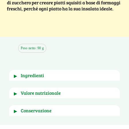
di zucchero per creare piatti squisiti a base di formaggi
freschi, perché ogni piatto ha la sua insalata ideale.
Peso netto: 90 g
ingredienti
▶
Cicoria pan di zucchero, radicchio rosso tondo, 
valore nutrizionale
▶
porro. In proporzione variabile.
per
e per porzione di
conservazione
▶
100g
90g
Conservare in frigorifero a temperatura 
Energia (kJ)
79 kJ
72 kJ