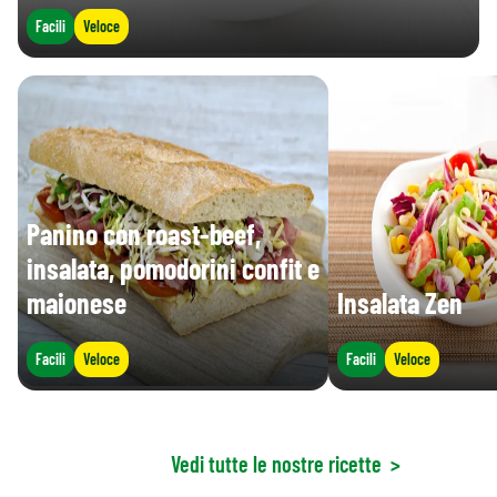
Facili
Veloce
Panino con roast-beef,
insalata, pomodorini confit e
maionese
Insalata Zen
Facili
Veloce
Facili
Veloce
Vedi tutte le nostre ricette
>