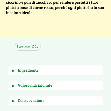
cicorino e pan di zucchero per rendere perfetti i tuoi
piatti a base di carne rossa, perché ogni piatto ha la sua
insalata ideale.
Peso netto: 150 g
ingredienti
▶
Cicoria pan di zucchero, radicchio rosso tondo, 
valore nutrizionale
▶
cicorino, porro. In proporzione variabile.
per
e per porzione di
conservazione
▶
100g
50g