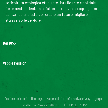
agricoltura ecologica efficiente, intelligente e solidale,
fortemente orientata al futuro e innoviamo ogni giorno
dal campo al piatto per creare un futuro migliore
attraverso le verdure.
Dal 1853
Il Gruppo
Bonduelle S'impegna
Veggie Passion
La nostra filiera
Lavora con noi
l'ABC delle verdure
#veggiepassion
Alimentazione e curiosità
InOrto
Riciblog
Gestione dei cookie
Note legali
Mappa del sito
Informativa privacy
Il gruppo
Accessibilità digitale: non conforme
Bonduelle Food Service
2020© TUTTI I DIRITTI RISERVATI