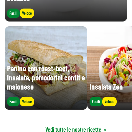
Facili
Veloce
Panino con roast-beef,
insalata, pomodorini confit e
maionese
Insalata Zen
Facili
Veloce
Facili
Veloce
Vedi tutte le nostre ricette
>