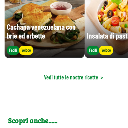
Cachapa venezuelana con
brie ed erbette
Insalata di pas
Facili
Veloce
Facili
Veloce
Vedi tutte le nostre ricette
>
Scopri anche......