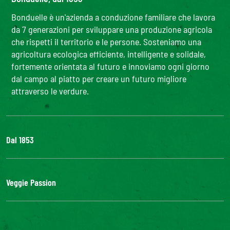
Bonduelle è un'azienda a conduzione familiare che lavora
da 7 generazioni per sviluppare una produzione agricola
che rispetti il territorio e le persone. Sosteniamo una
agricoltura ecologica efficiente, intelligente e solidale,
fortemente orientata al futuro e innoviamo ogni giorno
dal campo al piatto per creare un futuro migliore
attraverso le verdure.
Dal 1853
Il Gruppo
Bonduelle S'impegna
Veggie Passion
La nostra filiera
Lavora con noi
l'ABC delle verdure
#veggiepassion
Alimentazione e curiosità