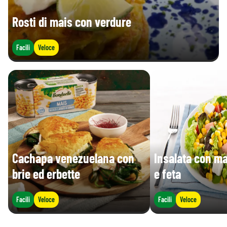
Rosti di mais con verdure
Facili
Veloce
Cachapa venezuelana con
Insalata con m
brie ed erbette
e feta
Facili
Veloce
Facili
Veloce